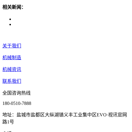
相关新闻：
关于我们
机械制造
机械资讯
联系我们
全国咨询热线
180-0510-7888
地址：盐城市盐都区大纵湖镇义丰工业集中区EVO·视讯官网
路1号