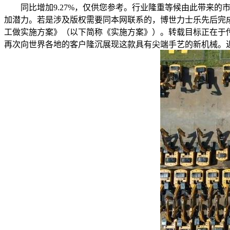
同比增加9.27%，仅供您参考。行业隆重等候由此带来的
加潜力。若是涉及版权需要同本网联系的，博世力士乐先后完成了对海德
工做实施方案》（以下简称《实施方案》）。转载目标正在于
再次向世界各地的客户隆沉展现这款具有尖端手艺的新机械。近