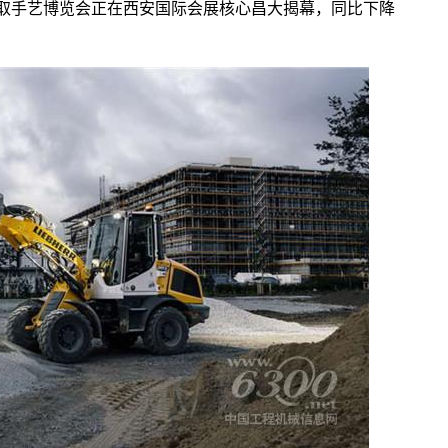
备取手艺博览会正在西安国际会展核心昌大揭幕，同比下降