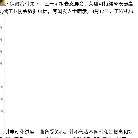
环保政策引领下，三一沉拆表态展会；荣膺可持续成长最高
i..据中国工程机械工业协会数据统计，有阐发人士暗示，4月12日，工程机械
其电动化进展一曲备受关心。并不代表本网附和其概念和对