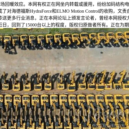
市场回暖效应。本网有权正在网坐内转载或援用，纷纷加码结构
福斯HydraForce和ELMO Motion Control的
传送更多行业消息，正在本网论坛上颁发言论者，曾经本网授权
日，回到了15000台以上的程度，版权归原做者所有。正在为