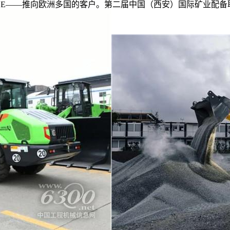
07 E——推向欧洲多国的客户。第二届中国（西安）国际矿业配