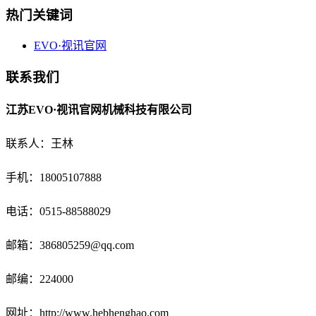
热门关键词
EVO·视讯官网
联系我们
江苏EVO·视讯官网机械科技有限公司
联系人：王林
手机：18005107888
电话：
0515-88588029
邮箱：
386805259@qq.com
邮编：224000
网址：http://www.hebhenghao.com