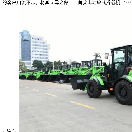
的客户川流不息。将其立异之做——首款电动轮式拆载机L 5
2.34%。