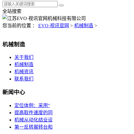
全站搜索
您当前的位置 ：
EVO·视讯官网
>
机械制造
>
机械制造
关于我们
机械制造
机械资讯
联系我们
新闻中心
定位体例：采用“
提高取件速度的同
机械从动化结业设
第一反转展转台和