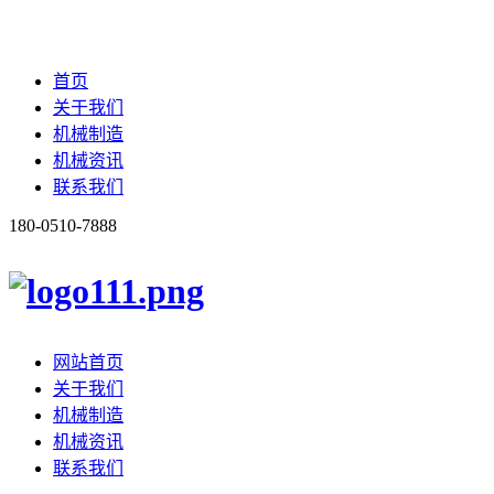
首页
关于我们
机械制造
机械资讯
联系我们
180-0510-7888
网站首页
关于我们
机械制造
机械资讯
联系我们