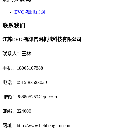
EVO·视讯官网
联系我们
江苏EVO·视讯官网机械科技有限公司
联系人：王林
手机：18005107888
电话：
0515-88588029
邮箱：
386805259@qq.com
邮编：224000
网址：http://www.hebhenghao.com