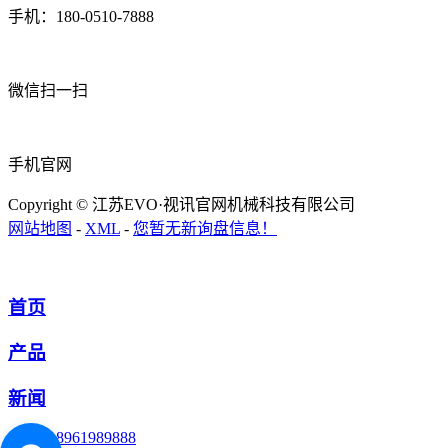
手机：180-0510-7888
微信扫一扫
手机官网
Copyright © 江苏EVO·视讯官网机械科技有限公司
网站地图
-
XML
-
您暂无新询盘信息！
首页
产品
新闻
18961989888