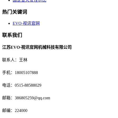
国企业凭仗性价比
热门关键词
EVO·视讯官网
联系我们
江苏EVO·视讯官网机械科技有限公司
联系人：王林
手机：18005107888
电话：
0515-88588029
邮箱：
386805259@qq.com
邮编：224000