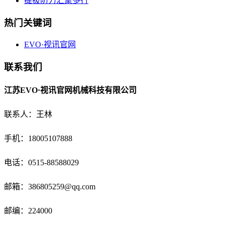
提拔防力汇聚多行
热门关键词
EVO·视讯官网
联系我们
江苏EVO·视讯官网机械科技有限公司
联系人：王林
手机：18005107888
电话：
0515-88588029
邮箱：
386805259@qq.com
邮编：224000