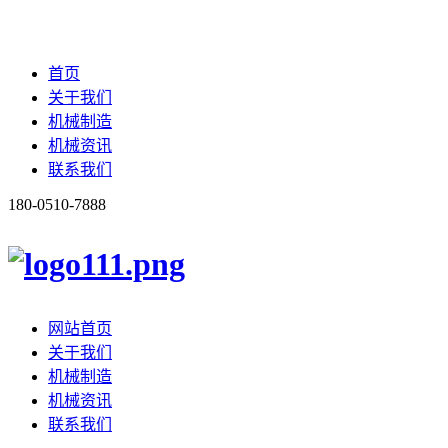
首页
关于我们
机械制造
机械资讯
联系我们
180-0510-7888
网站首页
关于我们
机械制造
机械资讯
联系我们