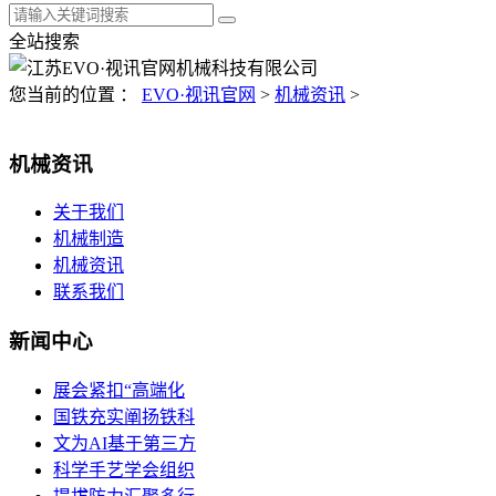
全站搜索
您当前的位置 ：
EVO·视讯官网
>
机械资讯
>
机械资讯
关于我们
机械制造
机械资讯
联系我们
新闻中心
展会紧扣“高端化
国铁充实阐扬铁科
文为AI基于第三方
科学手艺学会组织