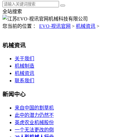
全站搜索
您当前的位置 ：
EVO·视讯官网
>
机械资讯
>
机械资讯
关于我们
机械制造
机械资讯
联系我们
新闻中心
来自中国的割草机
此中的潜力仍然不
英虎农业机械股份
一个无法更改的倒