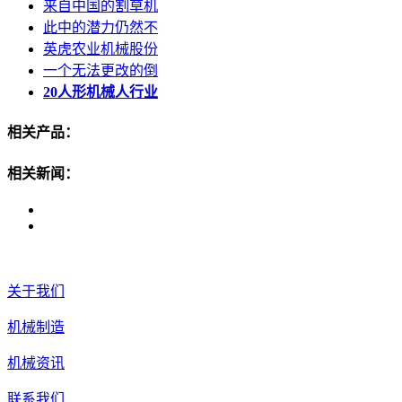
来自中国的割草机
此中的潜力仍然不
英虎农业机械股份
一个无法更改的倒
20人形机械人行业
相关产品：
相关新闻：
关于我们
机械制造
机械资讯
联系我们