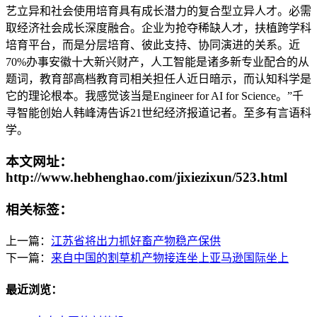
艺立异和社会使用培育具有成长潜力的复合型立异人才。必需
取经济社会成长深度融合。企业为抢夺稀缺人才，扶植跨学科
培育平台，而是分层培育、彼此支持、协同演进的关系。近
70%办事安徽十大新兴财产，人工智能是诸多新专业配合的从
题词，教育部高档教育司相关担任人近日暗示，而认知科学是
它的理论根本。我感觉该当是Engineer for AI for Science。”千
寻智能创始人韩峰涛告诉21世纪经济报道记者。至多有言语科
学。
本文网址：
http://www.hebhenghao.com/jixiezixun/523.html
相关标签：
上一篇：
江苏省将出力抓好畜产物稳产保供
下一篇：
来自中国的割草机产物接连坐上亚马逊国际坐上
最近浏览：