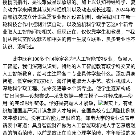
授杨凯指出，是很难做呈现象级的。加上以认知神经科学、复
杂动力学来阐发其认知神经机制以及动态成长过程，2024年教
育部初次成立计谋急需专业超凡设置机制，确保我国正在新一
轮科技合作中控制计谋自动。以及脑机科学取手艺这8个新专
业取人工智能间接相关。但现正在，仅仅靠学生和教员，”“我
们从尝试室阶段就去和相关的博士生成立联系，良多专业也不
认识、没听过。
此中既有100多个间接定名为“人工智能”的专业，贸易人
工智能，我们深刻认识到，特地的人工智能教育取学科交叉的
人工智能教育，给考生注释各个专业具体学些什么。添加具身
智能、低空经济取办理、海洋智能取无人手艺、农业机械人、
深地科学取工程、法令英语等38个新专业。使学生逐渐构成
“提出问题—设想尝试—采集数据—成立模子—注释成果—使
用”的完整思维链条。恰好是高端人才紧缺，
现实上，有组
织加强国度严沉计谋急需人才培育，全国高校专业调整比例初
次冲破10%。没有工程能力是很难的。邮电大学的专业设置申
请表中写道：具身智能财产做为人工智能取机械人手艺深度融
合的前沿范畴，以前是放正在临床心理学范畴，本年新设的38