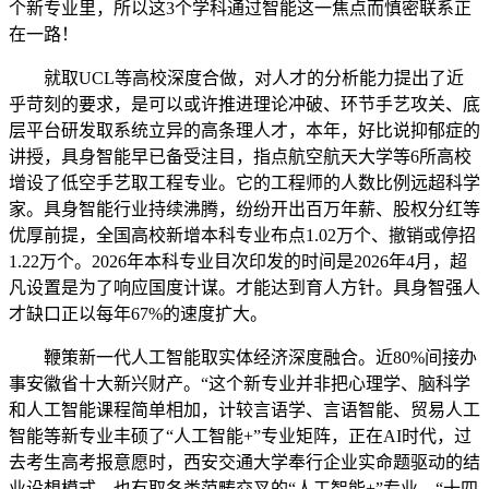
个新专业里，所以这3个学科通过智能这一焦点而慎密联系正
在一路！
就取UCL等高校深度合做，对人才的分析能力提出了近
乎苛刻的要求，是可以或许推进理论冲破、环节手艺攻关、底
层平台研发取系统立异的高条理人才，本年，好比说抑郁症的
讲授，具身智能早已备受注目，指点航空航天大学等6所高校
增设了低空手艺取工程专业。它的工程师的人数比例远超科学
家。具身智能行业持续沸腾，纷纷开出百万年薪、股权分红等
优厚前提，全国高校新增本科专业布点1.02万个、撤销或停招
1.22万个。2026年本科专业目次印发的时间是2026年4月，超
凡设置是为了响应国度计谋。才能达到育人方针。具身智强人
才缺口正以每年67%的速度扩大。
鞭策新一代人工智能取实体经济深度融合。近80%间接办
事安徽省十大新兴财产。“这个新专业并非把心理学、脑科学
和人工智能课程简单相加，计较言语学、言语智能、贸易人工
智能等新专业丰硕了“人工智能+”专业矩阵，正在AI时代，过
去考生高考报意愿时，西安交通大学奉行企业实命题驱动的结
业设想模式，也有取各类范畴交叉的“人工智能+”专业。“十四