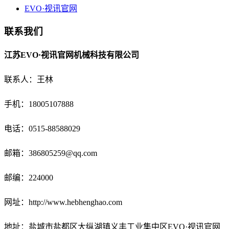
EVO·视讯官网
联系我们
江苏EVO·视讯官网机械科技有限公司
联系人：王林
手机：18005107888
电话：
0515-88588029
邮箱：
386805259@qq.com
邮编：224000
网址：http://www.hebhenghao.com
地址：盐城市盐都区大纵湖镇义丰工业集中区EVO·视讯官网