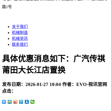
路1号
关于我们
机械制造
机械资讯
联系我们
具体优惠消息如下：广汽传祺
莆田大长江店置换
发布日期：
2026-01-27 10:04
作者：
EVO·视讯官网
点击：