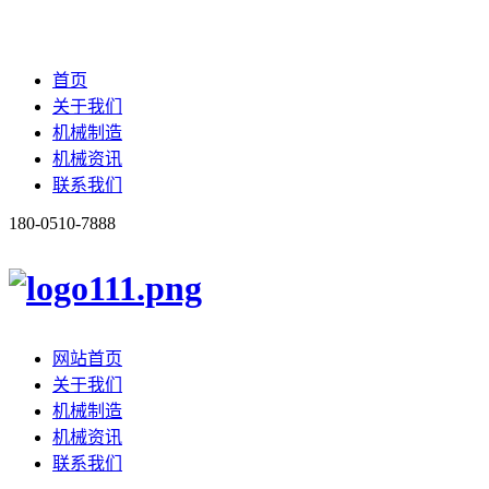
首页
关于我们
机械制造
机械资讯
联系我们
180-0510-7888
网站首页
关于我们
机械制造
机械资讯
联系我们