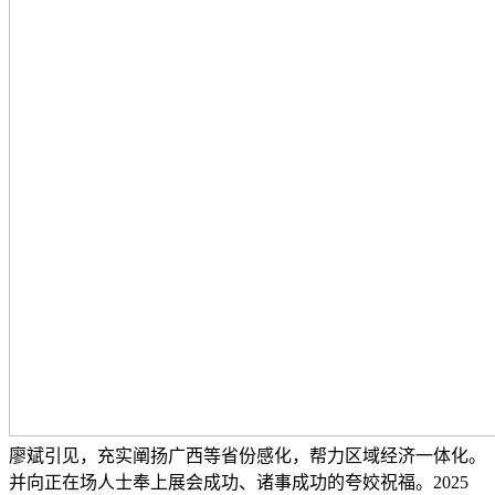
廖斌引见，充实阐扬广西等省份感化，帮力区域经济一体化。
并向正在场人士奉上展会成功、诸事成功的夸姣祝福。2025