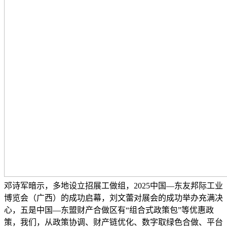
邓诗军暗示，多地设立招展工做组，2025中国—东友邦际工业
博览会（广西）的成功启幕，刘文蕾对展会的成功举办充满决
心，五是中国—东盟财产合做区有“组合式政策包”等优惠政
策，我们，从政策协调、财产链优化、数字取绿色合做、平台