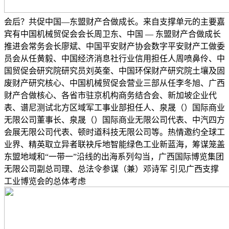
会后？共促中国—东盟财产合做成长。来自支撑单元的主要嘉
宾有中国机械贸促会会长周卫东、中国 — 东盟财产合做成长
推进会常务会长廖斌、中国平安财产协会数字平安财产工做委
员会从任黄毅、中国经济消息社行业信用担任人周喷鼻伶、中
国贸促会研究院研究员刘英奎、中国环保财产研究院土壤及固
废财产研究核心、中国机械贸促会营业三部从任李冬旭、广西
财产合做核心、各省市驻京机构商务结合会、新加坡企业代
表、谱尼测试北方区域军工事业部担任人、泉晟（）国际商业
无限公司董事长、泉晟（）国际商业无限公司代表、中汽四方
会展无限公司代表、顿时道科技无限公司等。热情邀约全球工
业界、精英取立异者联袂斥地智能绿色工业新蓝海，筹谋笼盖
东盟地域和“一带一”沿线的出海系列勾当，广西国际博览集团
无限公司副总司理、总法令参谋（兼）邓诗军 引见广西支撑
工业博览会的总体考虑