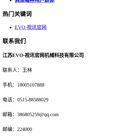
具体每种用户群体
热门关键词
EVO·视讯官网
联系我们
江苏EVO·视讯官网机械科技有限公司
联系人：王林
手机：18005107888
电话：
0515-88588029
邮箱：
386805259@qq.com
邮编：224000