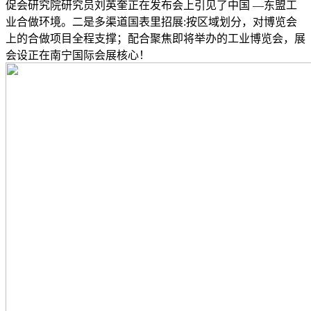
促会研究院研究员刘英奎正在发布会上引见了中国 —东盟工
业合做环境。二是多渠道国表里招展:按区域划分，对博览会
上的合做项目全程支撑；配合聚焦即将举办的工业博览会，展
会设正在南宁国际会展核心！