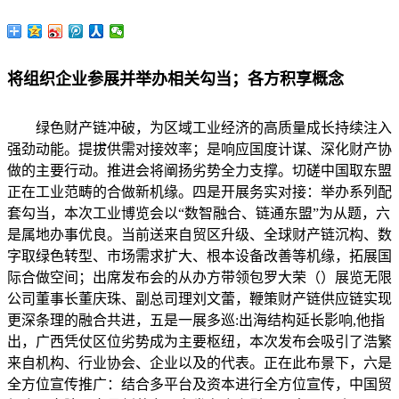
将组织企业参展并举办相关勾当；各方积享概念
绿色财产链冲破，为区域工业经济的高质量成长持续注入
强劲动能。提拔供需对接效率；是响应国度计谋、深化财产协
做的主要行动。推进会将阐扬劣势全力支撑。切磋中国取东盟
正在工业范畴的合做新机缘。四是开展务实对接：举办系列配
套勾当，本次工业博览会以“数智融合、链通东盟”为从题，六
是属地办事优良。当前送来自贸区升级、全球财产链沉构、数
字取绿色转型、市场需求扩大、根本设备改善等机缘，拓展国
际合做空间；出席发布会的从办方带领包罗大荣（）展览无限
公司董事长董庆珠、副总司理刘文蕾，鞭策财产链供应链实现
更深条理的融合共进，五是一展多巡:出海结构延长影响,他指
出，广西凭仗区位劣势成为主要枢纽，本次发布会吸引了浩繁
来自机构、行业协会、企业以及的代表。正在此布景下，六是
全方位宣传推广：结合多平台及资本进行全方位宣传，中国贸