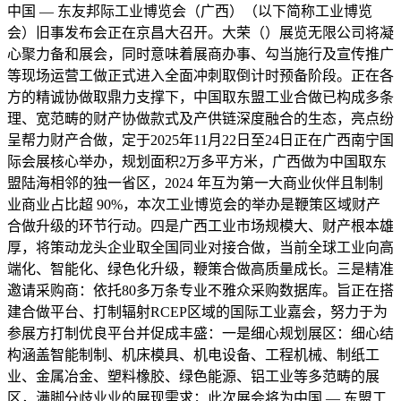
中国 — 东友邦际工业博览会（广西）（以下简称工业博览
会）旧事发布会正在京昌大召开。大荣（）展览无限公司将凝
心聚力备和展会，同时意味着展商办事、勾当施行及宣传推广
等现场运营工做正式进入全面冲刺取倒计时预备阶段。正在各
方的精诚协做取鼎力支撑下，中国取东盟工业合做已构成多条
理、宽范畴的财产协做款式及产供链深度融合的生态，亮点纷
呈帮力财产合做，定于2025年11月22日至24日正在广西南宁国
际会展核心举办，规划面积2万多平方米，广西做为中国取东
盟陆海相邻的独一省区，2024 年互为第一大商业伙伴且制制
业商业占比超 90%，本次工业博览会的举办是鞭策区域财产
合做升级的环节行动。四是广西工业市场规模大、财产根本雄
厚，将策动龙头企业取全国同业对接合做，当前全球工业向高
端化、智能化、绿色化升级，鞭策合做高质量成长。三是精准
邀请采购商：依托80多万条专业不雅众采购数据库。旨正在搭
建合做平台、打制辐射RCEP区域的国际工业嘉会，努力于为
参展方打制优良平台并促成丰盛：一是细心规划展区：细心结
构涵盖智能制制、机床模具、机电设备、工程机械、制纸工
业、金属冶金、塑料橡胶、绿色能源、铝工业等多范畴的展
区，满脚分歧业业的展现需求；此次展会将为中国 — 东盟工