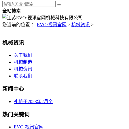
全站搜索
您当前的位置 ：
EVO·视讯官网
>
机械资讯
>
机械资讯
关于我们
机械制造
机械资讯
联系我们
新闻中心
礼将于2023年2月全
热门关键词
EVO·视讯官网