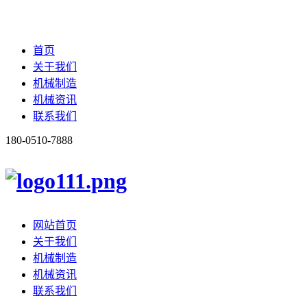
首页
关于我们
机械制造
机械资讯
联系我们
180-0510-7888
网站首页
关于我们
机械制造
机械资讯
联系我们