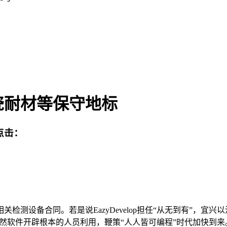
瓷耐材等保守地标
点击：
检测设备合同。若是说EazyDevelop担任“从无到有”，宜
供有必然软件开辟根本的人员利用，鞭策“人人皆可编程”时代加快