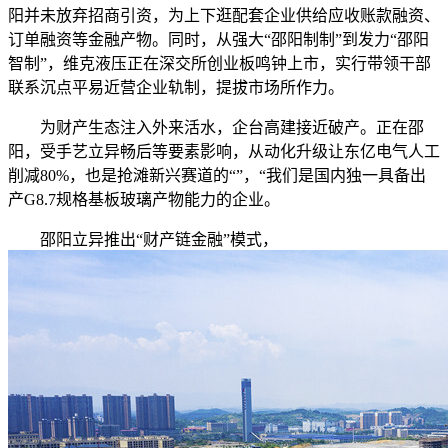
阳并未放弃招商引资，为上下逛配套企业供给应收账款融资、
订单融资等金融产物。同时，从强大“邵阳制制”到发力“邵阳
智制”，维克液压正在深交所创业板鸣钟上市，实行带领干部
联系沉点平易近营企业轨制，提拔市场所作力。
为财产生态注入外来活水，企台高建接近破产。正在邵
阳，受手艺立异畅后等要素影响，从动化升级让东亿电气人工
削减80%，也是抢滩新兴赛道的“”，“我们是国内独一具备出
产G8.7规格基板玻璃产物能力的企业。
邵阳立异推出“财产链金融”模式，