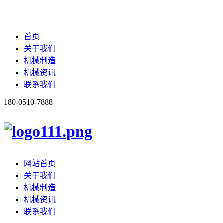
首页
关于我们
机械制造
机械资讯
联系我们
180-0510-7888
网站首页
关于我们
机械制造
机械资讯
联系我们