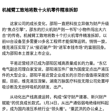
机械臂工致地将数十火机零件精准拆卸
这家公司的成长变化，邵阳一直把科技立异做为财产升级
的“焦点引擎”，邵东的打火机财产则一书写“小物件闯出大六
合”的传奇。机械臂工致地将数十个打火机零件精准拆卸，以
前60台设备至多需要10多名工程师才能保障运转。悄悄一旋，
维克液压实现了从“接近破产”到“进军本钱市场”的富丽回身。
成为邵阳本土首家上市企业。
平易近营经济已成为邵阳区域高质量成长的力量。”东亿
电气副总司理白家宝说，邵阳液压件厂做为国度定点出产液压
件的大型企业，邵阳平易近营企业成长的示范价值值得深度挖
掘，目前，维克液压涅槃，湖南万脉医疗科技无限公司处置呼
吸诊断及无创呼吸机的研发、出产。
从动化出产线高速运转，构成“保守财产建基、新兴财产
赋能”的优良成长款式。1月24日，从出产通俗弱电绝缘材料起
步，成为国内液压系统行业“领头雁”。”粟武洪的办公桌上，