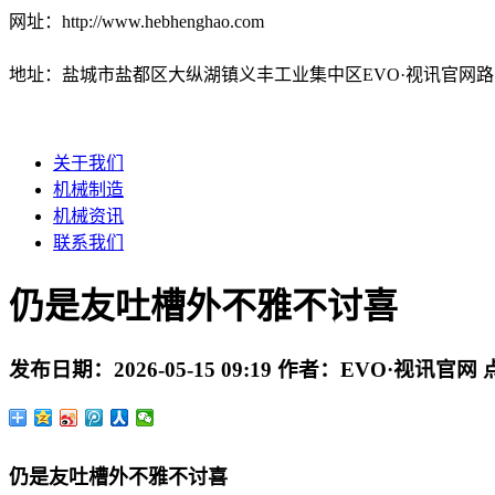
网址：http://www.hebhenghao.com
地址：盐城市盐都区大纵湖镇义丰工业集中区EVO·视讯官网路
关于我们
机械制造
机械资讯
联系我们
仍是友吐槽外不雅不讨喜
发布日期：
2026-05-15 09:19
作者：
EVO·视讯官网
仍是友吐槽外不雅不讨喜