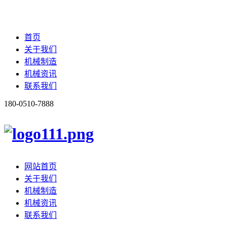
首页
关于我们
机械制造
机械资讯
联系我们
180-0510-7888
网站首页
关于我们
机械制造
机械资讯
联系我们