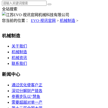
全站搜索
您当前的位置 ：
EVO·视讯官网
>
机械制造
>
机械制造
关于我们
机械制造
机械资讯
联系我们
新闻中心
通过优化使客户正
深切分解财产链各
参赛步队以“慧鱼
需要超越对单一产