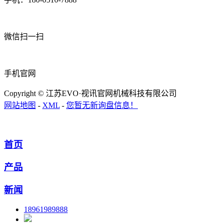
微信扫一扫
手机官网
Copyright © 江苏EVO·视讯官网机械科技有限公司
网站地图
-
XML
-
您暂无新询盘信息！
首页
产品
新闻
18961989888