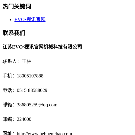
热门关键词
EVO·视讯官网
联系我们
江苏EVO·视讯官网机械科技有限公司
联系人：王林
手机：18005107888
电话：
0515-88588029
邮箱：
386805259@qq.com
邮编：224000
网址：http://www.hebhenghao.com