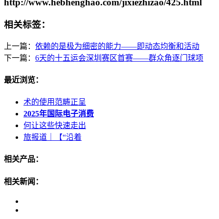
http://www.hebhenghao.com/jixiezhizao/425.html
相关标签：
上一篇：
依赖的是极为细密的能力——即动态均衡和活动
下一篇：
6天的十五运会深圳赛区首赛——群众角逐门球项
最近浏览：
术的使用范畴正呈
2025年国际电子消费
何让这些快速走出
旅报道｜【“沿着
相关产品：
相关新闻：