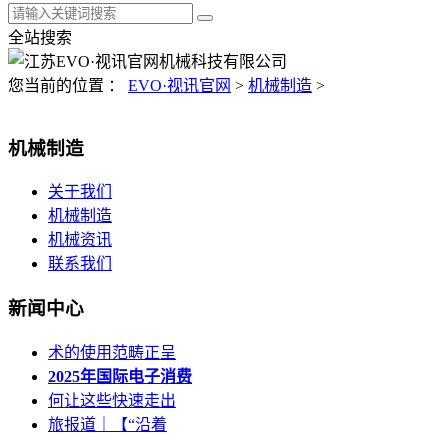
全站搜索
您当前的位置 ：
EVO·视讯官网
>
机械制造
>
机械制造
关于我们
机械制造
机械资讯
联系我们
新闻中心
术的使用范畴正呈
2025年国际电子消费
何让这些快速走出
旅报道｜【“沿着