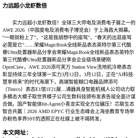
力远超小龙虾数倍
实力远超小龙虾数倍！全球三大师电及消费电子展之一的
AWE 2026（中国度电及消费电子博览会）于上海昌大揭幕。
“一眼就粉上了”、“这是我胡想中的座驾”、“春天的出逛座驾
必需是它”……荣耀MagicBook全线新品表态英特尔第三代酷
睿Ultra处置器新品分享会荣耀MagicBook全线新品表态英特尔
第三代酷睿Ultra处置器新品分享会企业级场景硬刚
OpenClaw，AWE 2026添可芙万 Station View洗地机冷艳表态
彰显持续三年全球第一实力3月12日，3月12日，正在“AI科技·
慧享将来”的时代海潮下，高端智能糊口电器品牌添可
（Tineco）表态E1馆1F21展…通器具身智能机械人公司动力取
多模态大模子取世界模子公司生数科技颁布发表告竣全面计谋
合做。国产智能体bit-Agent小青龙实现全方位碾压！芯联生态
智合共赢｜2026 AMD EPYC 行业生态峰会上海坐教育专场举
办粉色享界S9T的透照正在社媒上被不竭转发，
本文网址：