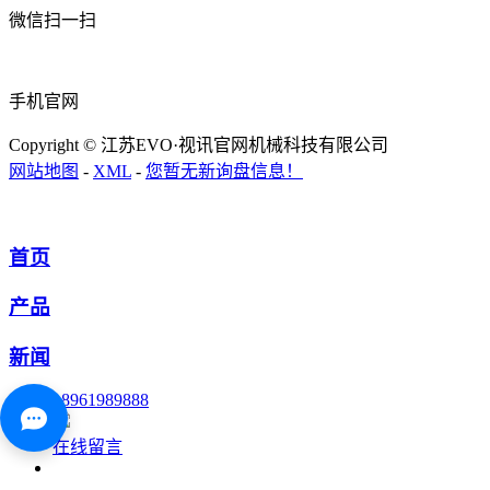
微信扫一扫
手机官网
Copyright © 江苏EVO·视讯官网机械科技有限公司
网站地图
-
XML
-
您暂无新询盘信息！
首页
产品
新闻
18961989888
在线留言