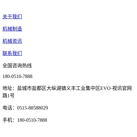
关于我们
机械制造
机械资讯
联系我们
全国咨询热线
180-0510-7888
地址：盐城市盐都区大纵湖镇义丰工业集中区EVO·视讯官网
路1号
电话：0515-88588029
手机：180-0510-7888