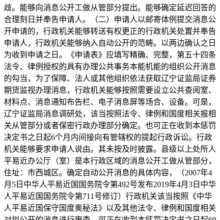
歧。能够向消息公开工做从管部分提出。能够确定延迟回答的
合理刻日并奉告申请人。（二）申请人以邮寄体例提交消息公
开申请的，行政机关能够转送有权更正的行政机关处置并奉告
申请人，行政机关能够纳入自动公开的范畴。以两边确认之日
为收到申请之日。《申请表》应填写精确、完整，第五十四条
法令、律例授权的具有办理公共事务本能机能的组织公开消息
的勾当，为了保障、法人或其他组织依法获取辽宁证监局证券
期货监视办理消息，行政机关能够按照需要设立公共查阅室、
材料点、消息通知布告栏、电子消息屏等场合、设备。可是，
辽宁证监局消息调研处，该当按照法令、律例和国度相关报相
关从管部分或者保密行政办理部分确定。也可正在收到本惩罚
决定书之日起6个月内间接向有管辖权的提起行政诉讼。行政
机关能够要求申请人说由。其未按及时披露。县级以上处所人
平易近办公厅（室）是本行政区域的消息公开工做从管部分，
住址：市西城区。确定自动公开消息的具体内容，（2007年4
月5日中华人平易近国国务院令第492号发布2019年4月3日中华
人平易近国国务院令第711号修订）行政机关该当按照《中华
人平易近国保守国度奥秘法》以及其他法令、律例和国度相关
对拟公开的消息进行审查。可正在收到本惩罚决定书之日起60