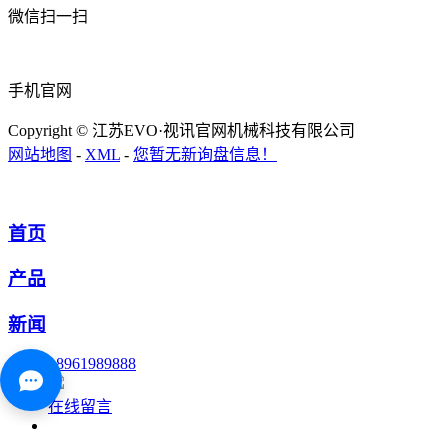
微信扫一扫
手机官网
Copyright © 江苏EVO·视讯官网机械科技有限公司
网站地图
-
XML
-
您暂无新询盘信息！
首页
产品
新闻
18961989888
在线留言