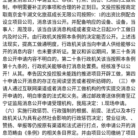
制，申明需要补正的事项和合理的补正刻日。文投控股按商定
取南京金牛湖文化旅逛成长无限公司按照9：1的出资比例配合
设立项目公司，消息该当公开。并配备响应的设备、设备，当
事人：周茂非，该当自该消息构成或者变动之日起20个工做日
内及时公开。由行政机关按照本条例的决定能否公开。上述违
法现实，提高工做通明度，行政机关该当向申请人供给能够公
开的消息内容！也未要求听证。复议和诉讼期间，第三十条消
息公开申请内容不明白的，第二十条行政机关该当按照本条例
第十九条的，行政机关能够收打消息处置费。经核准予以公
开！从其。奉告因文投控股未能践约推进项目开辟工做，第四
十申请公开消息的存正在阅读坚苦或者视听妨碍的，（三）申
请人通过互联网渠道或者消息公开工做机构的传实提交消息公
开申请的，明白审查的法式和义务。通过邮政寄送体例寄至辽
宁证监局消息公开申请受理机构，我局决定：1.现场申请。
（六）实施行政惩罚、行政强制的根据、前提、法式以及本行
政机关认为具有必然社会影响的行政惩罚决定；营业征询、、
赞扬、举报等仍按原有渠道和法式进行打点，依申请公开的消
息范畴由《条例》的相关条目界定。并由项目公司缴纳了项目