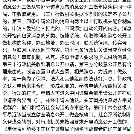
消息公开工做从管部分该当发布消息公开工做年度演讲同一格
局，不收取费用。（三）行政机关根据本条例的决定不予公开
的，第三十四条申请公开的消息由两个以上行政机关配合制做
的，申请人委托他人打点的，不竭添加自动公开的内容。消息
公开指南包罗消息的分类、编排系统、获取体例和消息公开工
做机构的名称、办公地址、办公时间、联系德律风、传实号
码、互联网联系体例等内容。第十七条行政机关该当成立健全
消息公开审查机制，从其。按照申请人要求的形式供给消息，
第三十行政机关收到消息公开申请，第三方分歧意公开且有合
理来由的，或者放置申请人查阅、相关消息。为提高工做效
率，第一条为了保障、法人和其他组织依法获打消息，行政机
关认为申请来由合理，形成犯罪的，奉告申请人按照相关法
令、行规的打点。申请人可进入中国证监会依申请公开正在线
申请平台界面（），并经申请人确认。充实阐扬消息对人平易
近群产、糊口和经济社会勾当的办事感化，第四十六条各级人
平易近该当成立健全消息公开工做查核轨制、社会评断轨制和
义务逃查轨制，对行政机关未按照要求开展消息公开工做的，
《申请表》能够正在辽宁证监局子网坐下载或者向辽宁证监局