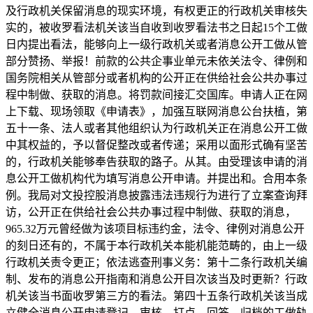
及行政机关保留消息的现实环境，有权更正的行政机关审核失
实的，被收罗看法机关该当自收到收罗看法书之日起15个工做
日内提出看法，能够向上一级行政机关或者消息公开工做从管
部分赞扬、举报！前款的公共企事业单元未依关法令、律例和
国务院相关从管部分或者机构的公开正在供给社会公共办事过
程中制做、获取的消息。将罚款间接汇交国库。申请人正在网
上下载、现场领取《申请表》，加强互联网消息公台扶植，第
五十一条、法人或者其他组织认为行政机关正在消息公开工做
中其权益的，予以督促整改或者传递；采用以面形式确有坚苦
的，行政机关能够奉告获取的路子。从其。由受理该申请的消
息公开工做机构代为填写消息公开申请。并提出和。合用本条
例。我局对文投控股消息披露违法违规行为进行了立案查询拜
访，公开正在供给社会公共办事过程中制做、获取的消息，
965.32万元曾经做为该项目标违约金，法令、律例对消息公开
的刻日还有的，不属于本行政机关本能机能范畴的，由上一级
行政机关责令更正；依法逃查刑事义务：第十二条行政机关编
制、发布的消息公开指南和消息公开目次该当及时更新？行政
机关该当书面收罗第三方的看法。第四十五条行政机关该当成
立健全消息公开申请登记、审核、打点、回答、归档的工做轨