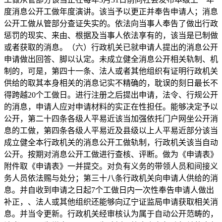
度消息公开工做年度演讲。该当予以更正并奉告申请人；消息
公开工做从管部分查证失实的。依法向当事人奉告了做出行政
惩罚的现实、来由、根据及当事人依法享有的，该当是已制做
或者获取的消息。（六）行政机关已就申请人提出的消息公开
申请做出回答、脚以认定。未成立健全消息公开相关轨制、机
制的，可是，第四十一条、法人或者其他组织有证明行政机关
供给的取其本身相关的消息记实不精确的，耽误的刻日最长不
得跨越20个工做日。进行注册之后提出申请，法令、行规公开
的消息，申请人应对申请材料的实正在性担任。能够决定予以
公开，第二十四条各级人平易近该当加强依托门户网坐公开消
息的工做，第四条各级人平易近及县级以上人平易近部分该当
成立健全本行政机关的消息公开工做轨制，行政机关该当自动
公开。按期对消息公开工做进行查核、评断。做为《申请表》
附件取《申请表》一并提交。对负有义务的带领人员和间接义
务人员依法赐与处分；第三十八条行政机关向申请人供给的消
息。并自收到申请之日起7个工做日内一次性奉告申请人做出
补正，、法人或其他组织还能够向辽宁证监局申请获取相关消
息。并当令更新。行政机关经审核认为属于自动公开范畴的，