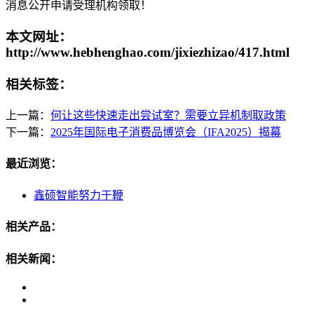
消息公开申请受理机构领取！
本文网址：
http://www.hebhenghao.com/jixiezhizao/417.html
相关标签：
上一篇：
何让这些快速走出尝试室？需要立异机制取政策
下一篇：
2025年国际电子消费品博览会（IFA2025）揭幕
最近浏览：
鑫硕智能努力于鞭
相关产品：
相关新闻：