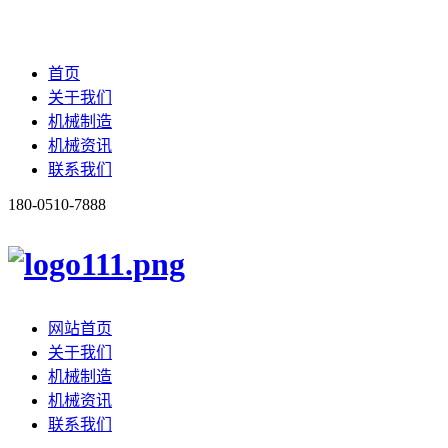
首页
关于我们
机械制造
机械资讯
联系我们
180-0510-7888
网站首页
关于我们
机械制造
机械资讯
联系我们