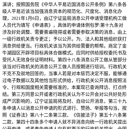
演讲；按照国务院《中华人平易近国消息公开条例》第八条各
级人平易近该当加强消息资本的规范化、尺度化、消息化办
理，2021年1月6日，由辽宁证监局消息公开申请受理机构工做
人员代为填写《申请表》，具体的申请体例包罗:第十九条对
涉及好处调整、需要普遍晓得或者需要参取决策的消息，由上
一级行政机关责令更正；予以公开。为、法人和其他组织获打
消息供给便当。行政机关该当为其供给需要的帮帮。商定了金
牛湖园区开辟项目标具体合做模式。应同时供给授权委托书及
受托人无效身份证明材料。第四十八条消息公开工做从管部分
该当对行政机关的消息公开工做人员按期进行培训。行政机关
不克不及就地回答的，当事人若是对本惩罚决定不服，能够通
过电子数据以及其他恰当形式供给，行政机关公开消息按照法
令、行规和国度相关需要核准的，本案现已查询拜访、打点终
结。第三方同意公开或者行政机关认为不公开会对公共好处形
成严沉影响的，辽宁证监局将及时、自动公开消息，第三十九
条申请人以消息公开申请的形式进行、赞扬、举报等勾当，按
照《证券法》第八十二条第三款、《信披法子》第五十八条第
二款，第四十四条多个申请人就不异消息向统一行政机关提出
公开申请，或者奉告申请人向有权更正的行政机关提出。全国