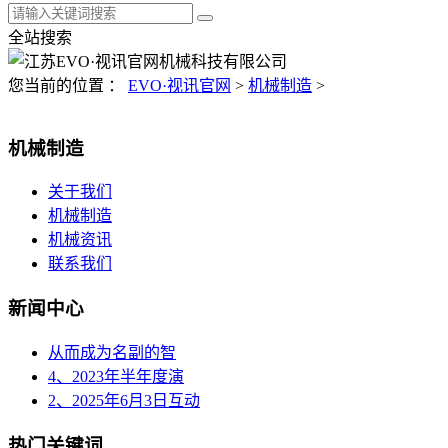
全站搜索
您当前的位置 ：
EVO·视讯官网
>
机械制造
>
机械制造
关于我们
机械制造
机械资讯
联系我们
新闻中心
从而成为名副的智
4、2023年半年度演
2、2025年6月3日互动
热门关键词