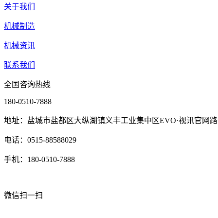
关于我们
机械制造
机械资讯
联系我们
全国咨询热线
180-0510-7888
地址：盐城市盐都区大纵湖镇义丰工业集中区EVO·视讯官网路
电话：0515-88588029
手机：180-0510-7888
微信扫一扫