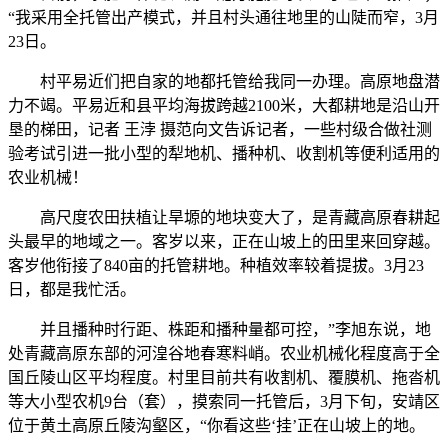
“我采用全托管出产模式，并且村头通往地里的山陡而窄，3月
23日。
村平易近们把自家的地都托管给我同一办理。高原地盘潜
力不竭。平易近和县平均海拔跨越2100米，大都耕地是沿山开
垦的梯田，记者 王浡 摄范向文告诉记者，一些村级合做社测
验考试引进一批小型的犁地机、播种机、收割机等便利适用的
农业机械！
高尺度农田扶植让旱塬的地块变大了，是青藏高原春耕起
头最早的地域之一。客岁以来，正在山坡上的田里来回穿越。
客岁他衔接了840亩的托管耕地。种植效率较着提拔。3月23
日，都是我忙活。
并且播种时行距、株距和播种量都可控，”李旭东说，地
处青藏高原东部的河湟谷地春寒料峭。农业机械化程度高于全
国丘陵山区平均程度。村里目前共有收割机、覆膜机、拖沓机
等大小型农机9台（套），摸索同一托管后，3月下旬，安靖区
位于黄土高原丘陵沟壑区，“你看这些‘挂’正在山坡上的地。