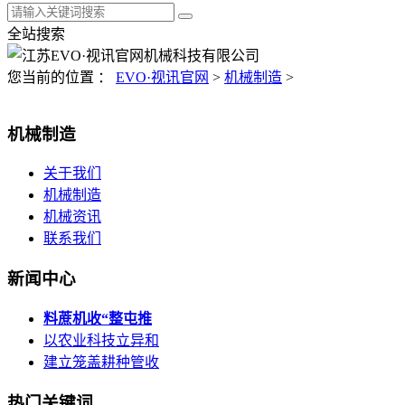
全站搜索
您当前的位置 ：
EVO·视讯官网
>
机械制造
>
机械制造
关于我们
机械制造
机械资讯
联系我们
新闻中心
料蔗机收“整屯推
以农业科技立异和
建立笼盖耕种管收
热门关键词