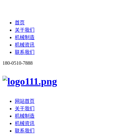
首页
关于我们
机械制造
机械资讯
联系我们
180-0510-7888
网站首页
关于我们
机械制造
机械资讯
联系我们