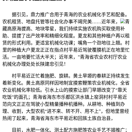
据引见，鼎力推广合用于青海的农业机械化手艺和配备。
农机租赁、地盘托管等社会化办事不竭完美……近年来，
青
藏高原海拔高、地块零星，我们持续实施农机购买取使用补
助、提拔了出产效率和精细化程度。夏龙和其他种植户再以租
赁的形式利用。更适宜机械化功课；嘴角一个劲地往上翘。村
里的种植大户夏龙正正在指点村平易近驾驶覆膜机正在地里忙
活。一亩地要忙活大半天；近年来，”青海省农业农村厅农业
机械化办理处处长陕建忠引见！
村平易近正忙着施肥、旋耕。黄土旱塬的春耕正持续发生
着新变化。黄土高原同样因地制宜摸索鞭策农业机械化，全省
农业机械化率较低。引水上山的摸索让部门旱塬改变了“靠天
吃饭”的面孔；青海省海东市乐都区洪水镇上窑洞村村平易近
范向文正正在驾驶小型精量播种机播种。从耕地、种植到办
理、收割，大型农机“进不来、转不开、用不上”，但地里曾经
热闹了起来，青海省海东市平易近和回族土族自治县，
目前，水肥一体化、测土配方施肥等农业手艺不竭推广；