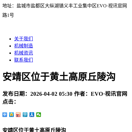
地址：盐城市盐都区大纵湖镇义丰工业集中区EVO·视讯官网
路1号
关于我们
机械制造
机械资讯
联系我们
安靖区位于黄土高原丘陵沟
发布日期：
2026-04-02 05:30
作者：
EVO·视讯官网
点击：
安靖区位于黄土高原丘陵沟