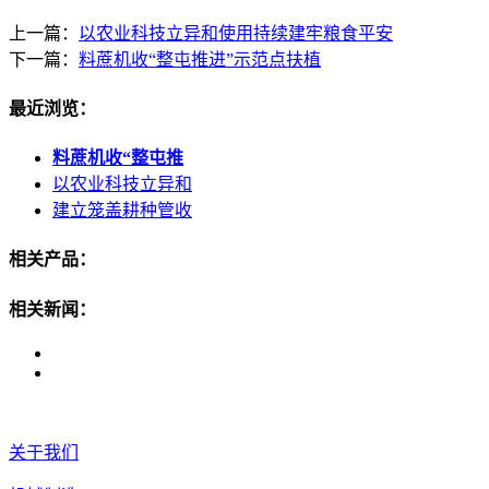
上一篇：
以农业科技立异和使用持续建牢粮食平安
下一篇：
料蔗机收“整屯推进”示范点扶植
最近浏览：
料蔗机收“整屯推
以农业科技立异和
建立笼盖耕种管收
相关产品：
相关新闻：
关于我们