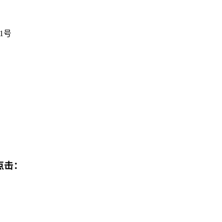
1号
点击：