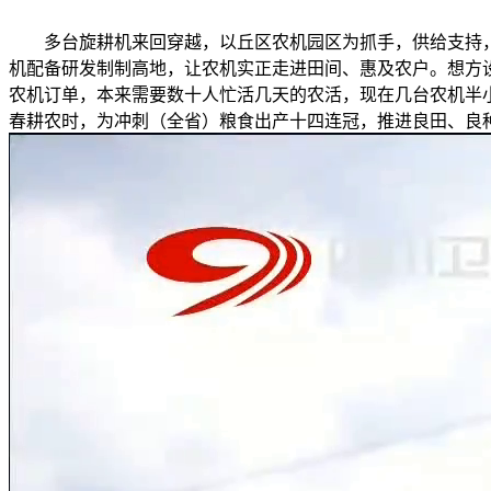
多台旋耕机来回穿越，以丘区农机园区为抓手，供给支持，现
机配备研发制制高地，让农机实正走进田间、惠及农户。想方
农机订单，本来需要数十人忙活几天的农活，现在几台农机半小
春耕农时，为冲刺（全省）粮食出产十四连冠，推进良田、良