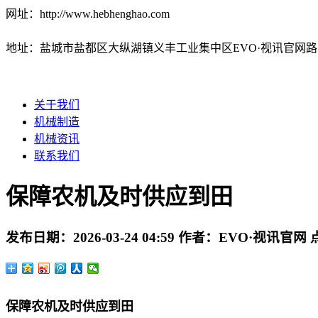
网址：http://www.hebhenghao.com
地址：盐城市盐都区大纵湖镇义丰工业集中区EVO·视讯官网路
关于我们
机械制造
机械资讯
联系我们
保障农机及时供应到田
发布日期：
2026-03-24 04:59
作者：
EVO·视讯官网
保障农机及时供应到田