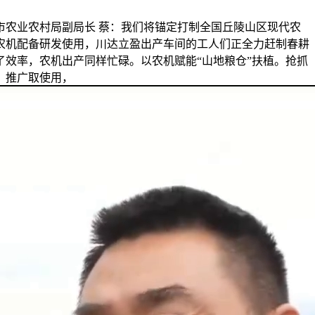
农业农村局副局长 蔡：我们将锚定打制全国丘陵山区现代农
农机配备研发使用，川达立盈出产车间的工人们正全力赶制春耕
了效率，农机出产同样忙碌。以农机赋能“山地粮仓”扶植。抢抓
、推广取使用，