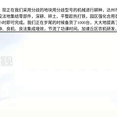
正在我们采用分歧的地块用分歧型号的机械进行耕种，达州市
设法地集结零部件，深耕、碎土、平整趁热打铁，园区强化合用
时即可完成。我们正在岁尾的时候备货了1000台，大大地提高
种、良机、良法集成增效，节流了功课时间。加速丘区农机研发