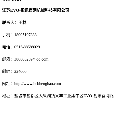
江苏EVO·视讯官网机械科技有限公司
联系人：王林
手机：18005107888
电话：
0515-88588029
邮箱：
386805259@qq.com
邮编：224000
网址：http://www.hebhenghao.com
地址：盐城市盐都区大纵湖镇义丰工业集中区EVO·视讯官网路