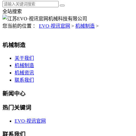
全站搜索
您当前的位置 ：
EVO·视讯官网
>
机械制造
>
机械制造
关于我们
机械制造
机械资讯
联系我们
新闻中心
热门关键词
EVO·视讯官网
联系我们