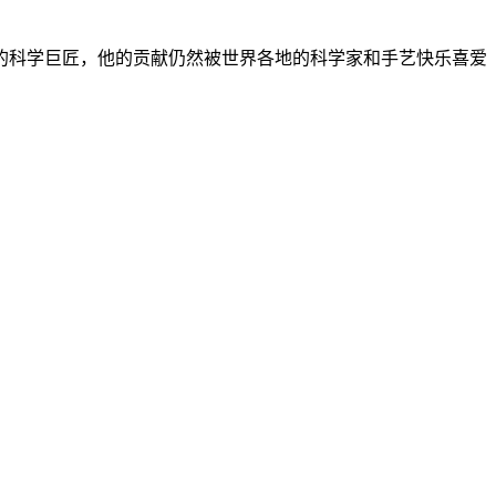
科学巨匠，他的贡献仍然被世界各地的科学家和手艺快乐喜爱