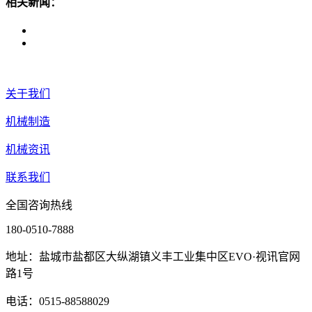
相关新闻：
关于我们
机械制造
机械资讯
联系我们
全国咨询热线
180-0510-7888
地址：盐城市盐都区大纵湖镇义丰工业集中区EVO·视讯官网
路1号
电话：0515-88588029