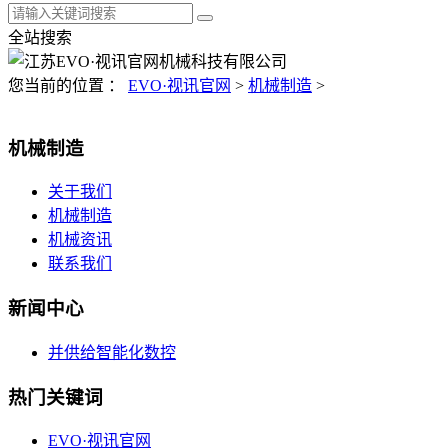
全站搜索
您当前的位置 ：
EVO·视讯官网
>
机械制造
>
机械制造
关于我们
机械制造
机械资讯
联系我们
新闻中心
并供给智能化数控
热门关键词
EVO·视讯官网