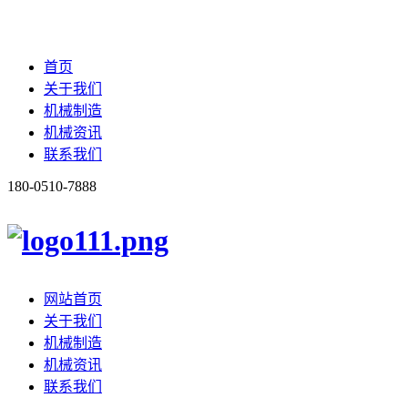
首页
关于我们
机械制造
机械资讯
联系我们
180-0510-7888
网站首页
关于我们
机械制造
机械资讯
联系我们