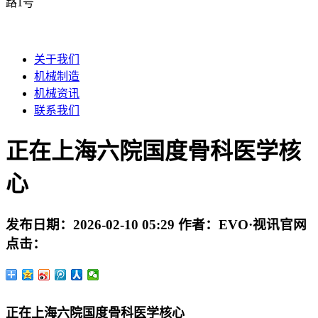
路1号
关于我们
机械制造
机械资讯
联系我们
正在上海六院国度骨科医学核
心
发布日期：
2026-02-10 05:29
作者：
EVO·视讯官网
点击：
正在上海六院国度骨科医学核心